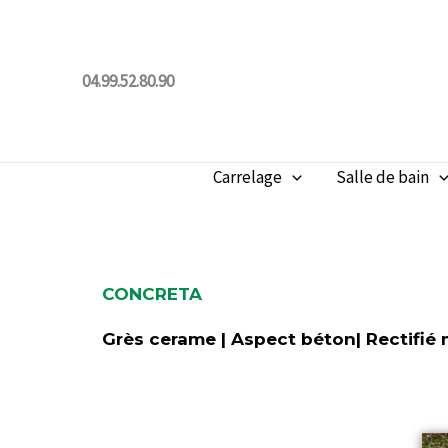
Aller
au
contenu
04.99.52.80.90
Carrelage
Salle de bain
CONCRETA
Grès cerame | Aspect béton| Rectifié