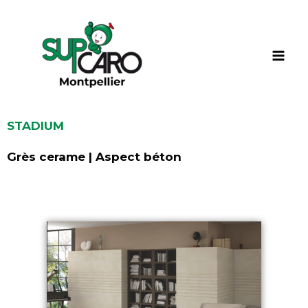
Aller
au
contenu
STADIUM
Grès cerame | Aspect béton