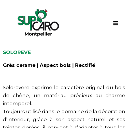
Aller
au
contenu
SOLOREVE
Grès cerame | Aspect bois | Rectifié
Solorovere exprime le caractère original du bois
de chêne, un matériau précieux au charme
intemporel.
Toujours utilisé dans le domaine de la décoration
d’intérieur, grâce à son aspect naturel et ses
teintes dorées, il parvient à s’adapter à tous les