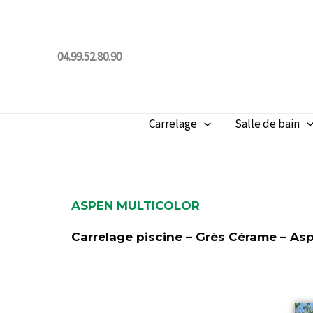
Aller
au
contenu
04.99.52.80.90
Carrelage
Salle de bain
ASPEN MULTICOLOR
Carrelage piscine – Grès Cérame – Asp