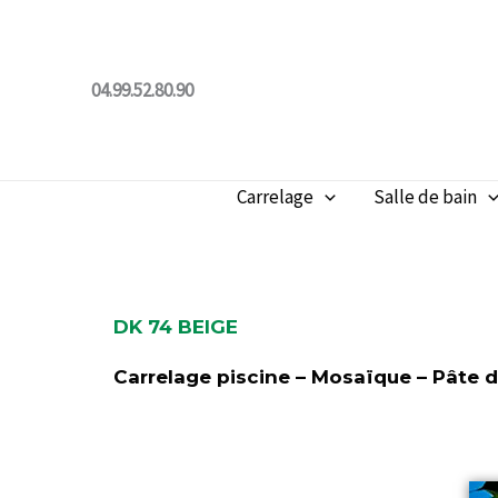
Aller
au
contenu
04.99.52.80.90
Carrelage
Salle de bain
DK 74 BEIGE
Carrelage piscine – Mosaïque – Pâte d