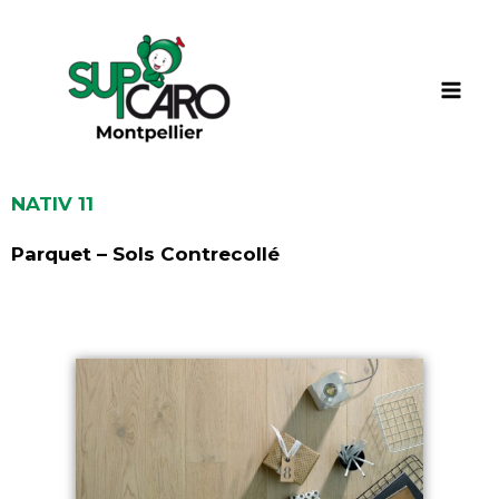
Aller
au
contenu
NATIV 11
Parquet – Sols Contrecollé