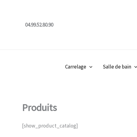
Aller
au
contenu
04.99.52.80.90
Carrelage
Salle de bain
Produits
[show_product_catalog]