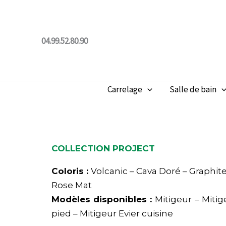
Aller
au
contenu
04.99.52.80.90
Carrelage
Salle de bain
COLLECTION PROJECT
Coloris :
Volcanic – Cava Doré – Graphite
Rose Mat
Modèles disponibles :
Mitigeur – Miti
pied – Mitigeur Evier cuisine