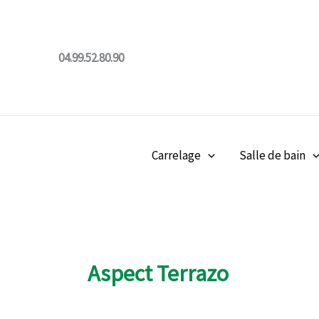
Aller
au
contenu
04.99.52.80.90
Carrelage
Salle de bain
Aspect Terrazo